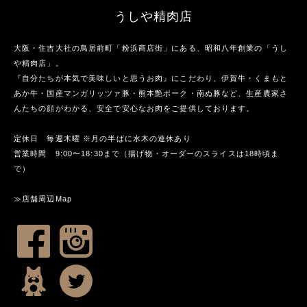
うしや精肉店
大阪・住吉大社の鳥居前町「粉浜商店街」にある、昭和八年創業の「うし
や精肉店」。
『自分たちが本気で美味しいと思うお肉』にこだわり、伊賀牛・くまもと
あか牛・国産マンガリッツァ豚・熊本艶ポーク・南ぬ豚など、生産農家さ
んたちの顔がわかる、安全で安心なお肉をご提供しております。
定休日 毎週木曜 ※月の半ばに水木の連休あり
営業時間 9:00〜18:30まで（揚げ物・オーダーのスライスは18時頃ま
で）
≫店舗周辺Map