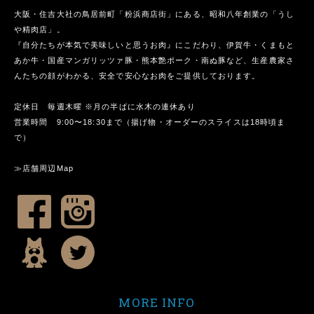
大阪・住吉大社の鳥居前町「粉浜商店街」にある、昭和八年創業の「うし
や精肉店」。
『自分たちが本気で美味しいと思うお肉』にこだわり、伊賀牛・くまもと
あか牛・国産マンガリッツァ豚・熊本艶ポーク・南ぬ豚など、生産農家さ
んたちの顔がわかる、安全で安心なお肉をご提供しております。
定休日 毎週木曜 ※月の半ばに水木の連休あり
営業時間 9:00〜18:30まで（揚げ物・オーダーのスライスは18時頃ま
で）
≫店舗周辺Map
MORE INFO