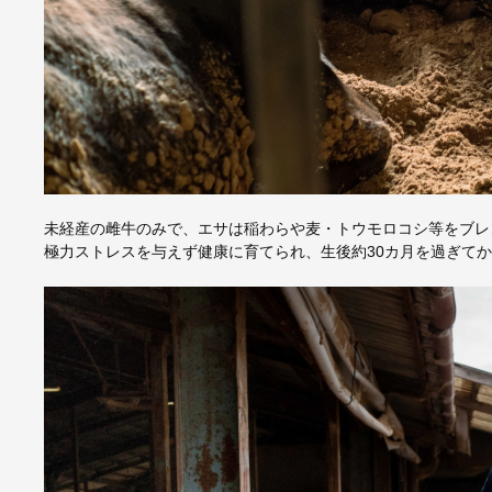
未経産の雌牛のみで、エサは稲わらや麦・トウモロコシ等をブレ
極力ストレスを与えず健康に育てられ、生後約30カ月を過ぎて