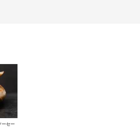
ソーセー
国産マンガリッツァ豚 生ハム(ラックス
国産マ
ハム) 1P 70g前後