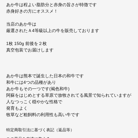
あか牛は程よい脂肪分と赤身の旨さが特徴です
赤身好きの方にオススメ！
当店のあか牛は
厳選されたＡ4等級以上の牛を販売しております
1枚 150g 前後を２枚
真空包装でお届けします
あか牛は熊本で誕生した日本の和牛です
和牛には4つの品種があり
あか牛もその一つです(褐色和牛)
阿蘇をはじめとする草原で放牧されてる風景で知られていますが
人なつっこく穏やかな性格で
発育もよく
牧草など粗飼料の利用性も高い牛です
特定商取引法に基づく表記（返品等）