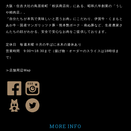
大阪・住吉大社の鳥居前町「粉浜商店街」にある、昭和八年創業の「うし
や精肉店」。
『自分たちが本気で美味しいと思うお肉』にこだわり、伊賀牛・くまもと
あか牛・国産マンガリッツァ豚・熊本艶ポーク・南ぬ豚など、生産農家さ
んたちの顔がわかる、安全で安心なお肉をご提供しております。
定休日 毎週木曜 ※月の半ばに水木の連休あり
営業時間 9:00〜18:30まで（揚げ物・オーダーのスライスは18時頃ま
で）
≫店舗周辺Map
MORE INFO