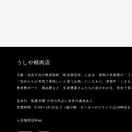
うしや精肉店
大阪・住吉大社の鳥居前町「粉浜商店街」にある、昭和八年創業の「う
『自分たちが本気で美味しいと思うお肉』にこだわり、伊賀牛・くまも
熊本艶ポーク・南ぬ豚など、生産農家さんたちの顔がわかる、安全で安
定休日 毎週木曜 ※月の半ばに水木の連休あり
営業時間 9:00〜18:30まで（揚げ物・オーダーのスライスは18時頃ま
≫店舗周辺Map