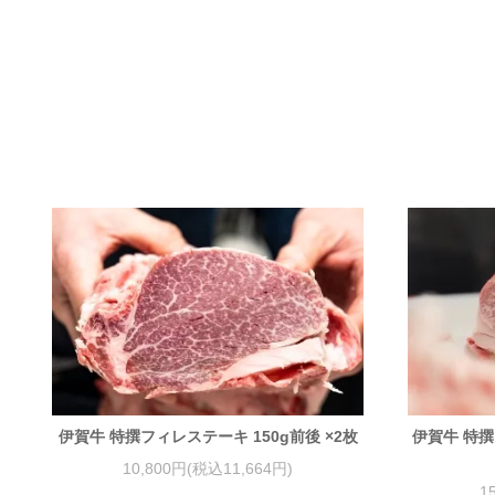
伊賀牛 特撰フィレステーキ 150g前後 ×2枚
伊賀牛 特
10,800円(税込11,664円)
1