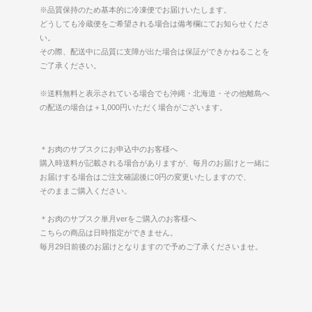
※品質保持のため基本的に冷凍便でお届けいたします。
どうしても冷蔵便をご希望される場合は備考欄にてお知らせくださ
い。
その際、配送中に品質に支障が出た場合は保証ができかねることを
ご了承ください。
※送料無料と表示されている場合でも沖縄・北海道・その他離島へ
の配送の場合は＋1,000円いただく場合がございます。
＊お肉のサブスクにお申込中のお客様へ
購入時送料が記載される場合がありますが、毎月のお届けと一緒に
お届けする場合はご注文確認後に0円の変更いたしますので、
そのままご購入ください。
＊お肉のサブスク単月verをご購入のお客様へ
こちらの商品は日時指定ができません。
毎月29日前後のお届けとなりますので予めご了承くださいませ。