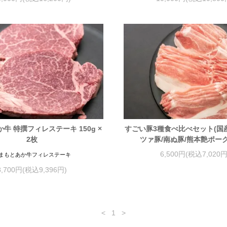
牛 特撰フィレステーキ 150g ×
すごい豚3種食べ比べセット(国
2枚
ツァ豚/南ぬ豚/熊本艶ポーク)
6,500円(税込7,020円
まもとあか牛フィレステーキ
8,700円(税込9,396円)
<
1
>