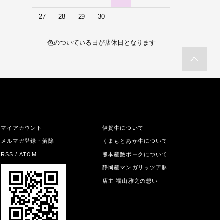
27
28
29
30
色のついている日が店休日となります
マイアカウント
伊賀牛について
メルマガ登録・解除
くまもとあか牛について
RSS
/
ATOM
熊本産艶ポークについて
静岡産マンガリッツア豚
店主 福山雅之の想い