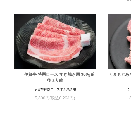
伊賀牛 特撰ロース すき焼き用 300g前
くまもとあか
後 2人前
伊賀牛特撰ロースすき焼き用
く
5,800円(税込6,264円)