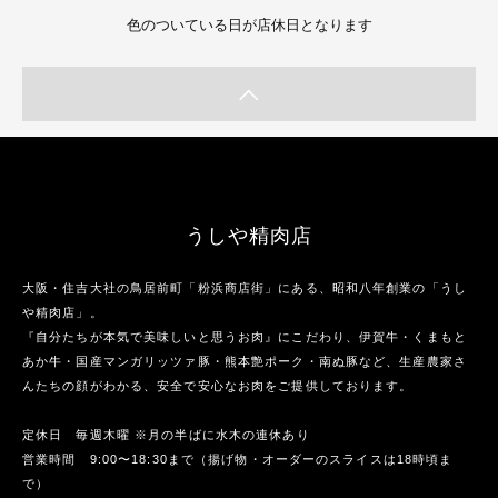
色のついている日が店休日となります
うしや精肉店
大阪・住吉大社の鳥居前町「粉浜商店街」にある、昭和八年創業の「うし
や精肉店」。
『自分たちが本気で美味しいと思うお肉』にこだわり、伊賀牛・くまもと
あか牛・国産マンガリッツァ豚・熊本艶ポーク・南ぬ豚など、生産農家さ
んたちの顔がわかる、安全で安心なお肉をご提供しております。
定休日 毎週木曜 ※月の半ばに水木の連休あり
営業時間 9:00〜18:30まで（揚げ物・オーダーのスライスは18時頃ま
で）