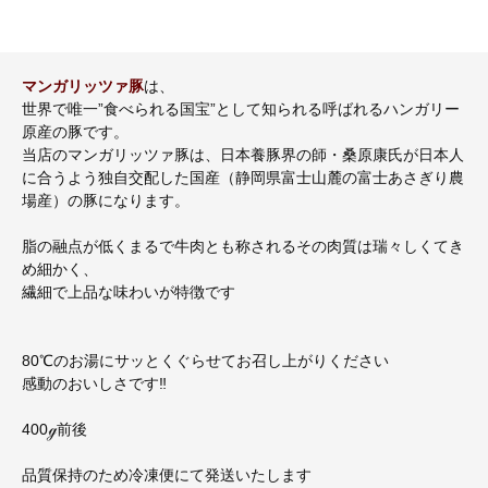
マンガリッツァ豚
は、
世界で唯一”食べられる国宝”として知られる呼ばれるハンガリー
原産の豚です。
当店のマンガリッツァ豚は、日本養豚界の師・桑原康氏が日本人
に合うよう独自交配した国産（静岡県富士山麓の富士あさぎり農
場産）の豚になります。
脂の融点が低くまるで牛肉とも称されるその肉質は瑞々しくてき
め細かく、
繊細で上品な味わいが特徴です
80℃のお湯にサッとくぐらせてお召し上がりください
感動のおいしさです‼
400ℊ前後
品質保持のため冷凍便にて発送いたします