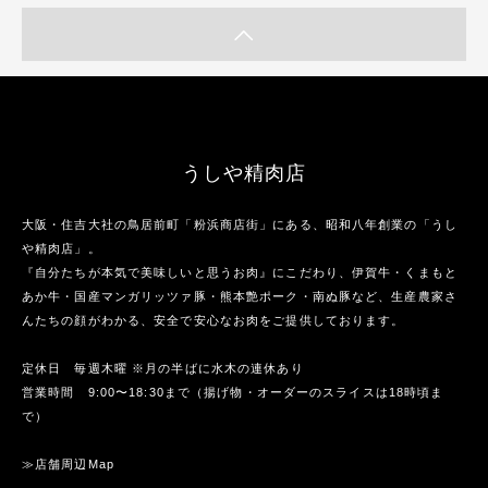
うしや精肉店
大阪・住吉大社の鳥居前町「粉浜商店街」にある、昭和八年創業の「うし
や精肉店」。
『自分たちが本気で美味しいと思うお肉』にこだわり、伊賀牛・くまもと
あか牛・国産マンガリッツァ豚・熊本艶ポーク・南ぬ豚など、生産農家さ
んたちの顔がわかる、安全で安心なお肉をご提供しております。
定休日 毎週木曜 ※月の半ばに水木の連休あり
営業時間 9:00〜18:30まで（揚げ物・オーダーのスライスは18時頃ま
で）
≫店舗周辺Map