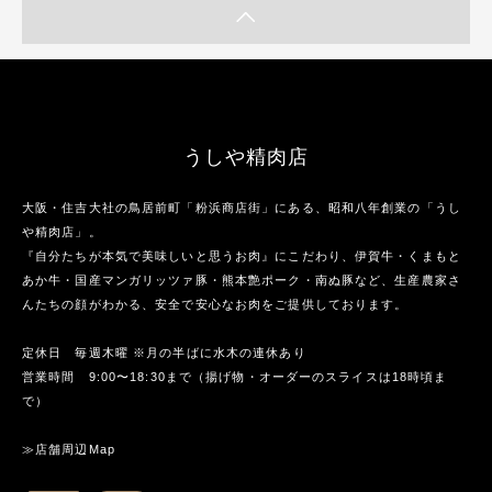
うしや精肉店
大阪・住吉大社の鳥居前町「粉浜商店街」にある、昭和八年創業の「うし
や精肉店」。
『自分たちが本気で美味しいと思うお肉』にこだわり、伊賀牛・くまもと
あか牛・国産マンガリッツァ豚・熊本艶ポーク・南ぬ豚など、生産農家さ
んたちの顔がわかる、安全で安心なお肉をご提供しております。
定休日 毎週木曜 ※月の半ばに水木の連休あり
営業時間 9:00〜18:30まで（揚げ物・オーダーのスライスは18時頃ま
で）
≫店舗周辺Map