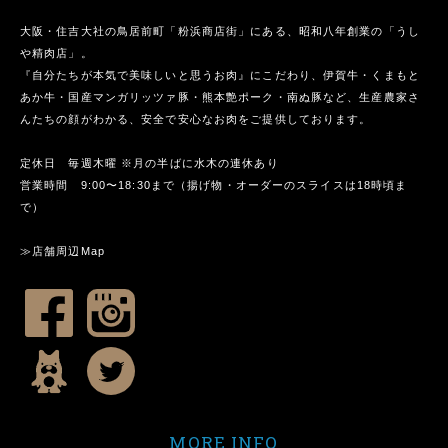
大阪・住吉大社の鳥居前町「粉浜商店街」にある、昭和八年創業の「うし
や精肉店」。
『自分たちが本気で美味しいと思うお肉』にこだわり、伊賀牛・くまもと
あか牛・国産マンガリッツァ豚・熊本艶ポーク・南ぬ豚など、生産農家さ
んたちの顔がわかる、安全で安心なお肉をご提供しております。
定休日 毎週木曜 ※月の半ばに水木の連休あり
営業時間 9:00〜18:30まで（揚げ物・オーダーのスライスは18時頃ま
で）
≫店舗周辺Map
MORE INFO