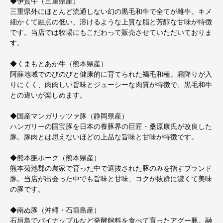
◆伊賀牛（三重県産）
三重県外にほとんど流通しない幻の黒毛和牛で全てが雌牛。キメ
細かくて融点の低い、溶けるような上質な脂と芳醇な甘味が特徴
です。当店では牧場にもこだわって販売させていただいておりま
す。
◆くまもとあか牛（熊本県産）
阿蘇地域でのびのびと健康的に育てられた褐毛和種。霜降りが入
りにくく、肉肉しい旨味とジューシーな肉質が特徴で、黒毛和牛
との違いが楽しめます。
◆国産マンガリッツァ豚（静岡県産）
ハンガリーの国宝豚を日本の養豚界の巨匠・桑原康氏が改良した
豚。豚肉とは思えないほどの上品な旨味と甘味が特徴です。
◆熊本艶ポーク（熊本県産）
熊本菊池郡の農家で育った中で選抜された豚のみを指すブランド
豚。当店が出会った中でも旨味と甘味、コクが抜群に濃くて美味
の豚です。
◆南ぬ豚（沖縄・石垣島産）
石垣島でパイナップルなど発酵飼料を食べて育ったアグー豚。融