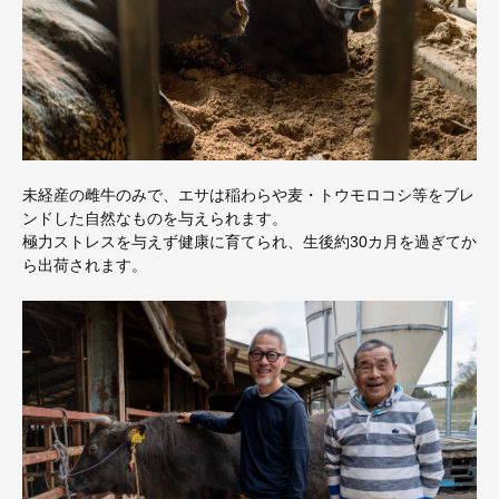
未経産の雌牛のみで、エサは稲わらや麦・トウモロコシ等をブレ
ンドした自然なものを与えられます。
極力ストレスを与えず健康に育てられ、生後約30カ月を過ぎてか
ら出荷されます。