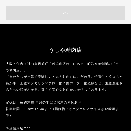
うしや精肉店
大阪・住吉大社の鳥居前町「粉浜商店街」にある、昭和八年創業の「うし
や精肉店」。
『自分たちが本気で美味しいと思うお肉』にこだわり、伊賀牛・くまもと
あか牛・国産マンガリッツァ豚・熊本艶ポーク・南ぬ豚など、生産農家さ
んたちの顔がわかる、安全で安心なお肉をご提供しております。
定休日 毎週木曜 ※月の半ばに水木の連休あり
営業時間 9:00〜18:30まで（揚げ物・オーダーのスライスは18時頃ま
で）
≫店舗周辺Map