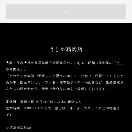
うしや精肉店
大阪・住吉大社の鳥居前町「粉浜商店街」にある、昭和八年創業の「うし
や精肉店」。
『自分たちが本気で美味しいと思うお肉』にこだわり、伊賀牛・くまもと
あか牛・国産マンガリッツァ豚・熊本艶ポーク・南ぬ豚など、生産農家さ
んたちの顔がわかる、安全で安心なお肉をご提供しております。
定休日 毎週木曜 ※月の半ばに水木の連休あり
営業時間 9:00〜18:30まで（揚げ物・オーダーのスライスは18時頃ま
で）
≫店舗周辺Map