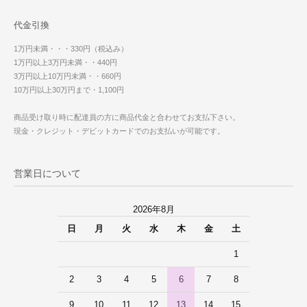
代金引換
1万円未満・・・330円（税込み）
1万円以上3万円未満・・440円
3万円以上10万円未満・・660円
10万円以上30万円まで・1,100円
商品受け取り時に配達員の方に商品代金と合わせてお支払下さい。
現金・クレジット・デビットカードでのお支払いが可能です。
営業日について
2026年8月
日
月
火
水
木
金
土
1
2
3
4
5
6
7
8
9
10
11
12
13
14
15