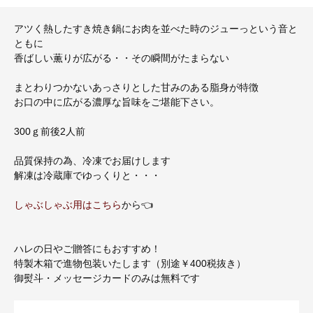
アツく熱したすき焼き鍋にお肉を並べた時のジューっという音と
ともに
香ばしい薫りが広がる・・その瞬間がたまらない
まとわりつかないあっさりとした甘みのある脂身が特徴
お口の中に広がる濃厚な旨味をご堪能下さい。
300ｇ前後2人前
品質保持の為、冷凍でお届けします
解凍は冷蔵庫でゆっくりと・・・
しゃぶしゃぶ用はこちら
から👈
ハレの日やご贈答にもおすすめ！
特製木箱で進物包装いたします（別途￥400税抜き）
御熨斗・メッセージカードのみは無料です