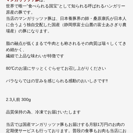
世界で唯一”食べられる国宝”として知られる呼ばれるハンガリー
原産の豚です。
当店のマンガリッツァ豚は、日本養豚界の師・桑原康氏が日本人
に合うよう独自交配した国産（静岡県富士山麓の富士あさぎり農
場産）の豚になります。
脂の融点が低くまるで牛肉とも称されるその肉質は瑞々しくてき
め細かく、
繊細で上品な味わいが特徴です
80℃のお湯にサッとくぐらせてお召し上がりください
バラならではの甘みを感じられる感動のおいしさです‼
2.3人前 300g
品質保持の為、冷凍でお届けいたします
当店では国産マンガリッツァ豚もお届けする月額1万円のお肉の
定期便サービスも行っております。普段の食事もお肉も当店にお