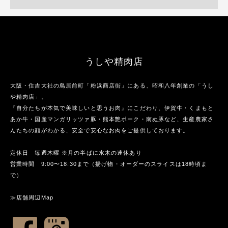
うしや精肉店
大阪・住吉大社の鳥居前町「粉浜商店街」にある、昭和八年創業の「うし
や精肉店」。
『自分たちが本気で美味しいと思うお肉』にこだわり、伊賀牛・くまもと
あか牛・国産マンガリッツァ豚・熊本艶ポーク・南ぬ豚など、生産農家さ
んたちの顔がわかる、安全で安心なお肉をご提供しております。
定休日 毎週木曜 ※月の半ばに水木の連休あり
営業時間 9:00〜18:30まで（揚げ物・オーダーのスライスは18時頃ま
で）
≫店舗周辺Map