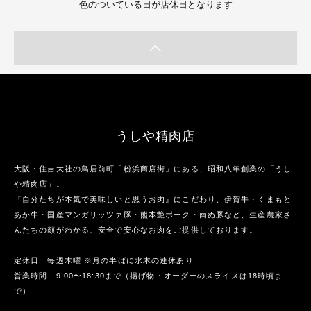
色のついている日が店休日となります
うしや精肉店
大阪・住吉大社の鳥居前町「粉浜商店街」にある、昭和八年創業の「うし
や精肉店」。
『自分たちが本気で美味しいと思うお肉』にこだわり、伊賀牛・くまもと
あか牛・国産マンガリッツァ豚・熊本艶ポーク・南ぬ豚など、生産農家さ
んたちの顔がわかる、安全で安心なお肉をご提供しております。
定休日 毎週木曜 ※月の半ばに水木の連休あり
営業時間 9:00〜18:30まで（揚げ物・オーダーのスライスは18時頃ま
で）