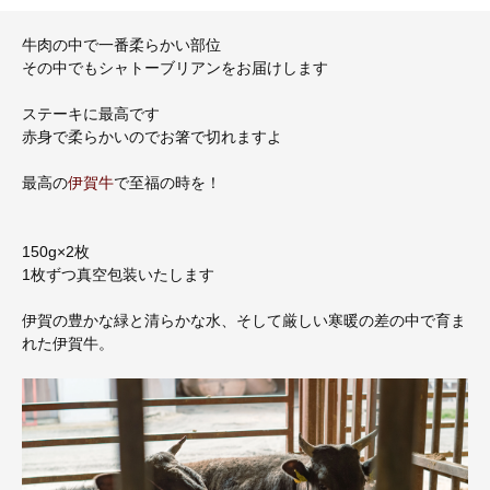
牛肉の中で一番柔らかい部位
その中でもシャトーブリアンをお届けします
ステーキに最高です
赤身で柔らかいのでお箸で切れますよ
最高の
伊賀牛
で至福の時を！
150g×2枚
1枚ずつ真空包装いたします
伊賀の豊かな緑と清らかな水、そして厳しい寒暖の差の中で育ま
れた伊賀牛。