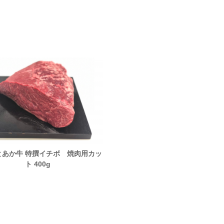
とあか牛 特撰イチボ 焼肉用カッ
国産マンガリッツァ豚ロース・
ト 400g
ぶしゃぶ用 各250g