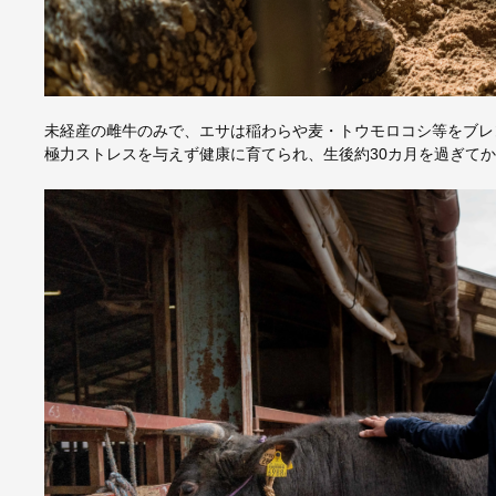
未経産の雌牛のみで、エサは稲わらや麦・トウモロコシ等をブレ
極力ストレスを与えず健康に育てられ、生後約30カ月を過ぎて