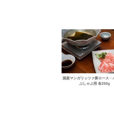
あか牛 特撰イチボ 焼肉用カッ
国産マンガリッツァ豚ロース・
ト 400g
ぶしゃぶ用 各250g