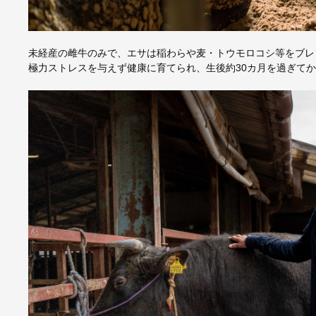
未経産の雌牛のみで、エサは稲わらや麦・トウモロコシ等をブレ
極力ストレスを与えず健康に育てられ、生後約30カ月を過ぎて