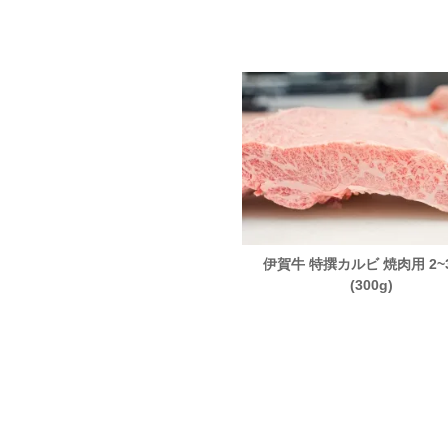
艶ポーク 特撰ロース トンカツ・
伊賀牛 特撰カルビ 焼肉用 2~
テーキ用 300g前後× 2枚
(300g)