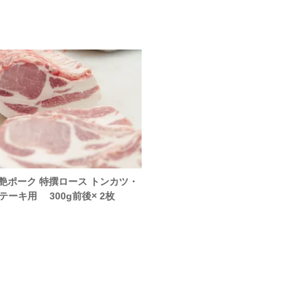
 艶ポーク 特撰ロース トンカツ・
伊賀牛 特撰カルビ 焼肉用 2
テーキ用 300g前後× 2枚
(300g)