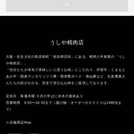
うしや精肉店
大阪・住吉大社の鳥居前町「粉浜商店街」にある、昭和八年創業の「うし
や精肉店」。
『自分たちが本気で美味しいと思うお肉』にこだわり、伊賀牛・くまもと
あか牛・国産マンガリッツァ豚・熊本艶ポーク・南ぬ豚など、生産農家さ
んたちの顔がわかる、安全で安心なお肉をご提供しております。
定休日 毎週木曜 ※月の半ばに水木の連休あり
営業時間 9:00〜18:30まで（揚げ物・オーダーのスライスは18時頃ま
で）
≫店舗周辺Map