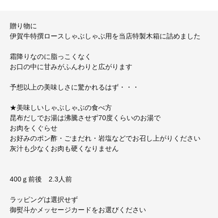
贈り物に
伊賀牛特撰ロースしゃぶしゃぶ用を当店特製木箱に詰めました
霜降りなのに脂っこくなく
お口の中に甘みがふんわりと広がります
予想以上の美味しさに驚かれるはず・・・
★美味しいしゃぶしゃぶの食べ方
昆布だしでお湯は沸騰させず70度くらいのお湯で
お肉をくぐらせ
お好みのポン酢・ごまだれ・岩塩などでお召し上がりください
灰汁も少なくお肉も硬くなりません
400ｇ前後 2.3人前
ラッピングは選択せず
御熨斗かメッセージカードをお選びください