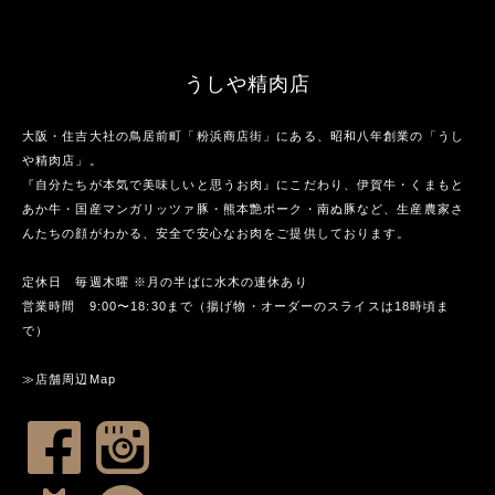
うしや精肉店
大阪・住吉大社の鳥居前町「粉浜商店街」にある、昭和八年創業の「うし
や精肉店」。
『自分たちが本気で美味しいと思うお肉』にこだわり、伊賀牛・くまもと
あか牛・国産マンガリッツァ豚・熊本艶ポーク・南ぬ豚など、生産農家さ
んたちの顔がわかる、安全で安心なお肉をご提供しております。
定休日 毎週木曜 ※月の半ばに水木の連休あり
営業時間 9:00〜18:30まで（揚げ物・オーダーのスライスは18時頃ま
で）
≫店舗周辺Map