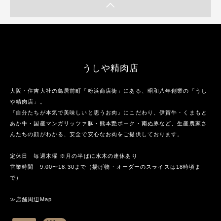
うしや精肉店
大阪・住吉大社の鳥居前町「粉浜商店街」にある、昭和八年創業の「うし
や精肉店」。
『自分たちが本気で美味しいと思うお肉』にこだわり、伊賀牛・くまもと
あか牛・国産マンガリッツァ豚・熊本艶ポーク・南ぬ豚など、生産農家さ
んたちの顔がわかる、安全で安心なお肉をご提供しております。
定休日 毎週木曜 ※月の半ばに水木の連休あり
営業時間 9:00〜18:30まで（揚げ物・オーダーのスライスは18時頃ま
で）
≫店舗周辺Map