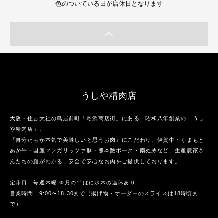
色のついている日が店休日となります
うしや精肉店
大阪・住吉大社の鳥居前町「粉浜商店街」にある、昭和八年創業の「うし
や精肉店」。
『自分たちが本気で美味しいと思うお肉』にこだわり、伊賀牛・くまもと
あか牛・国産マンガリッツァ豚・熊本艶ポーク・南ぬ豚など、生産農家さ
んたちの顔がわかる、安全で安心なお肉をご提供しております。
定休日 毎週木曜 ※月の半ばに水木の連休あり
営業時間 9:00〜18:30まで（揚げ物・オーダーのスライスは18時頃ま
で）