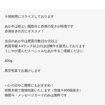
※焼肉用にスライスしております
あか牛は程よい脂肪分と赤身の旨さが特徴です
赤身好きの方にオススメ！
当店のあか牛は肥育日数22か月以上
肉質等級Ａ4ランク以上のほぼ雌牛を販売しております
うしやが選んだスペシャルなあか牛をご堪能ください
400g
真空包装でお届けします
ハレの日やご贈答にもおすすめ！
特製木箱で進物包装いたします（別途￥400税抜き）
御熨斗・メッセージカードのみは無料です