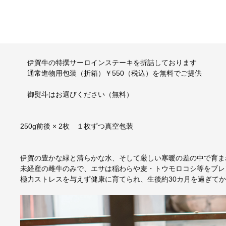
伊賀牛の特撰サーロインステーキを折詰しております
通常進物用包装（折箱）￥550（税込）を無料でご提供
御熨斗はお選びください（無料）
250g前後 × 2枚 １枚ずつ真空包装
伊賀の豊かな緑と清らかな水、そして厳しい寒暖の差の中で育ま
未経産の雌牛のみで、エサは稲わらや麦・トウモロコシ等をブレ
極力ストレスを与えず健康に育てられ、生後約30カ月を過ぎて