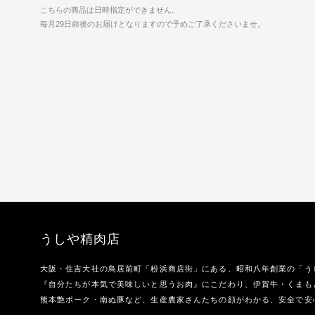
こちらの商品は日時指定ができません。
毎月29日前後のお届けとなりますので予めご了承くださいませ。
うしや精肉店
大阪・住吉大社の鳥居前町「粉浜商店街」にある、昭和八年創業の「う
『自分たちが本気で美味しいと思うお肉』にこだわり、伊賀牛・くまも
熊本艶ポーク・南ぬ豚など、生産農家さんたちの顔がわかる、安全で安