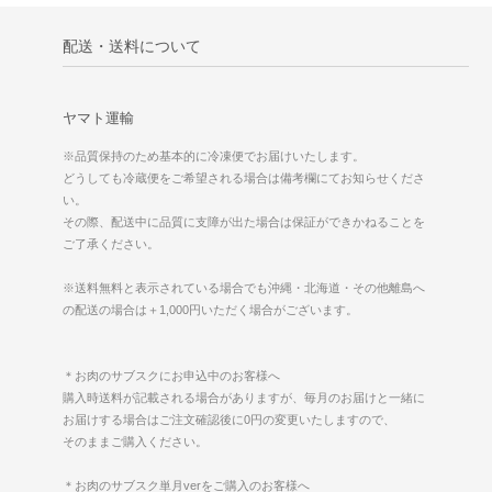
配送・送料について
ヤマト運輸
※品質保持のため基本的に冷凍便でお届けいたします。
どうしても冷蔵便をご希望される場合は備考欄にてお知らせくださ
い。
その際、配送中に品質に支障が出た場合は保証ができかねることを
ご了承ください。
※送料無料と表示されている場合でも沖縄・北海道・その他離島へ
の配送の場合は＋1,000円いただく場合がございます。
＊お肉のサブスクにお申込中のお客様へ
購入時送料が記載される場合がありますが、毎月のお届けと一緒に
お届けする場合はご注文確認後に0円の変更いたしますので、
そのままご購入ください。
＊お肉のサブスク単月verをご購入のお客様へ