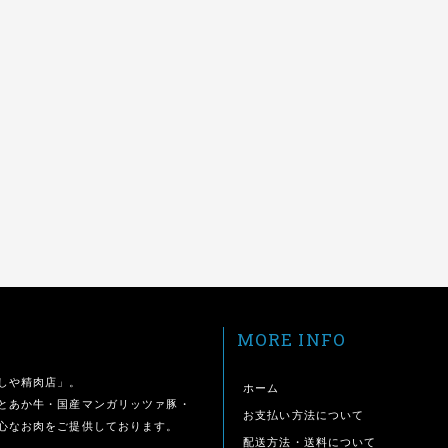
MORE INFO
しや精肉店」。
ホーム
とあか牛・国産マンガリッツァ豚・
お支払い方法について
心なお肉をご提供しております。
配送方法・送料について