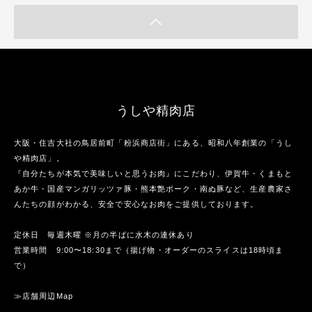
うしや精肉店
大阪・住吉大社の鳥居前町「粉浜商店街」にある、昭和八年創業の「うし
や精肉店」。
『自分たちが本気で美味しいと思うお肉』にこだわり、伊賀牛・くまもと
あか牛・国産マンガリッツァ豚・熊本艶ポーク・南ぬ豚など、生産農家さ
んたちの顔がわかる、安全で安心なお肉をご提供しております。
定休日 毎週木曜 ※月の半ばに水木の連休あり
営業時間 9:00〜18:30まで（揚げ物・オーダーのスライスは18時頃ま
で）
≫店舗周辺Map